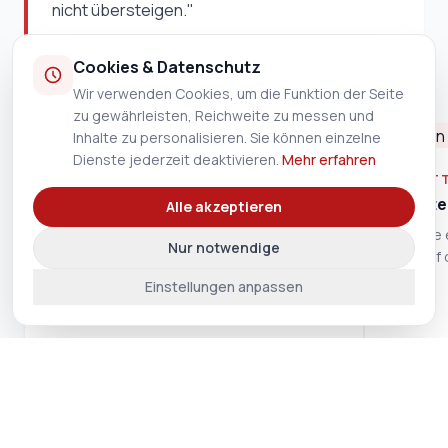
nicht übersteigen."
— Art. 257e Abs. 2 Obligationenrecht (OR)
Cookies & Datenschutz
Wir verwenden Cookies, um die Funktion der Seite
zu gewährleisten, Reichweite zu messen und
Inhalte zu personalisieren. Sie können einzelne
Dienste jederzeit deaktivieren.
Mehr erfahren
1
SCHRITT 1
SCHRITT
Prämienvergleich
Offerte
Alle akzeptieren
Vergleiche die wichtigsten
Fordere 
Nur notwendige
Mietkautionsfirmen durch Eingabe des
dich auf
Kautionsbetrages.
Einstellungen anpassen