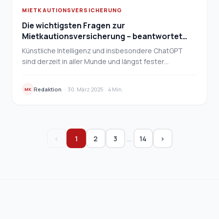
MIETKAUTIONSVERSICHERUNG
Die wichtigsten Fragen zur
Mietkautionsversicherung – beantwortet
von ChatGPT
Künstliche Intelligenz und insbesondere ChatGPT
sind derzeit in aller Munde und längst fester
Bestandteil des Alltags vieler Menschen geworden.
Statt …
Redaktion
·
30. März 2025
·
4 Min.
MK
…
‹
1
2
3
14
›