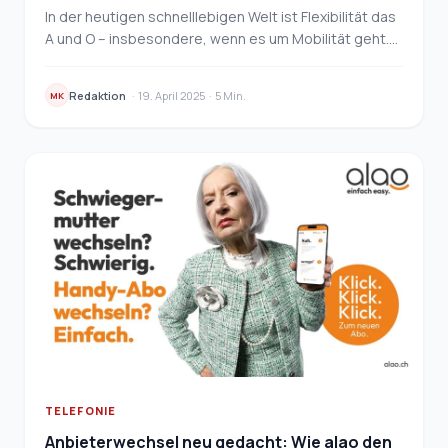
In der heutigen schnelllebigen Welt ist Flexibilität das
A und O – insbesondere, wenn es um Mobilität geht.
Lange Leasingverträge oder hohe Anschaffun…
Redaktion
·
19. April 2025
·
5 Min.
MK
TELEFONIE
Anbieterwechsel neu gedacht: Wie alao den