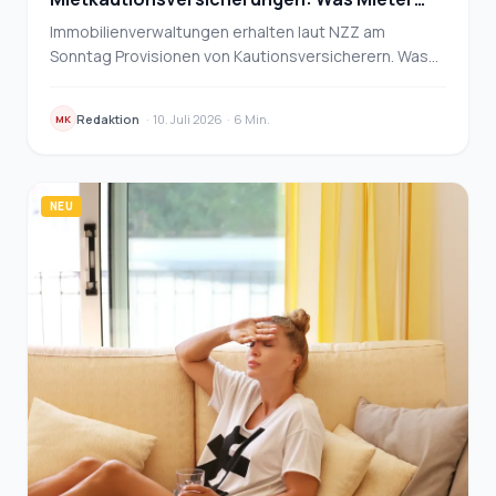
wissen sollten
Immobilienverwaltungen erhalten laut NZZ am
Sonntag Provisionen von Kautionsversicherern. Was
das für Mieter bedeutet und wie sie ihre Wahlfreiheit
nu…
Redaktion
·
10. Juli 2026
·
6 Min.
MK
NEU