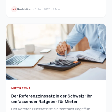
lässt sich nach Art. 263 OR übertragen. Was dab…
Redaktion
·
6. Juni 2026
·
7 Min.
MK
MIETRECHT
Der Referenzzinssatz in der Schweiz: Ihr
umfassender Ratgeber für Mieter
Der Referenzzinssatz ist ein zentraler Begriff im