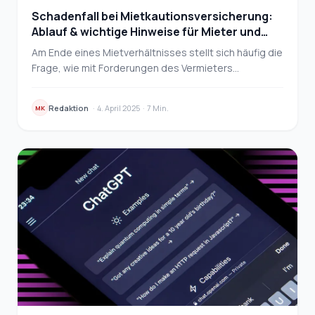
Schadenfall bei Mietkautionsversicherung:
Ablauf & wichtige Hinweise für Mieter und
Vermieter
Am Ende eines Mietverhältnisses stellt sich häufig die
Frage, wie mit Forderungen des Vermieters
umzugehen ist – etwa bei ausstehenden Mietzinsen
oder…
Redaktion
·
4. April 2025
·
7 Min.
MK