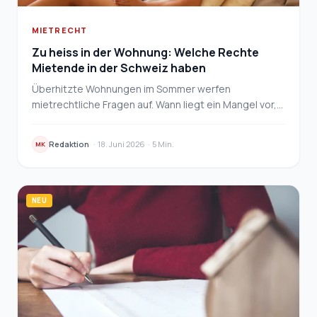
MIETRECHT
Zu heiss in der Wohnung: Welche Rechte
Mietende in der Schweiz haben
Überhitzte Wohnungen im Sommer werfen
mietrechtliche Fragen auf. Wann liegt ein Mangel vor,
wie dokumentiert man ihn und wann winkt eine
Mietzinsreduk…
Redaktion
·
18. Juni 2026
·
5 Min.
MK
NEU