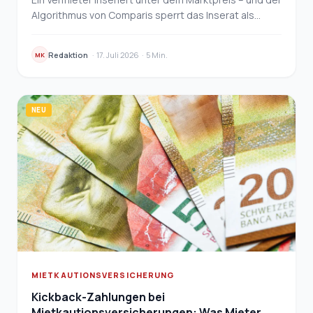
Algorithmus von Comparis sperrt das Inserat als
möglichen Betrug. Was hinter solchen Prüfungen …
Redaktion
·
17. Juli 2026
·
5 Min.
MK
NEU
MIETKAUTIONSVERSICHERUNG
Kickback-Zahlungen bei
Mietkautionsversicherungen: Was Mieter