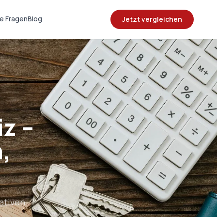
e Fragen
Blog
Jetzt vergleichen
z –
,
ativen.