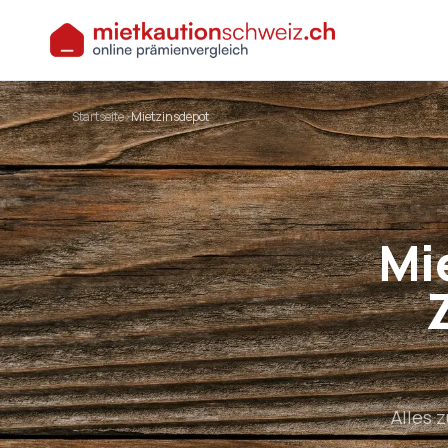
Startseite
›
Mietzinsdepot
Mi
Alles 