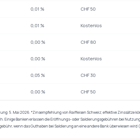
0,01 %
CHF 50
0,01 %
Kostenlos
0,00 %
CHF 80
0,00 %
Kostenlos
0,05 %
CHF 30
0,00 %
CHF 50
rung: 5. Mai 2026. *Zinsempfehlung von Raiffeisen Schweiz; effektive Zinssätze kö
ürich. Einige Banken erlassen die Eröffnungs- oder Saldierungsgebühren bei Nutzu
ebühr, wenn das Guthaben bei Saldierung an eine andere Bank überwiesen wird (z