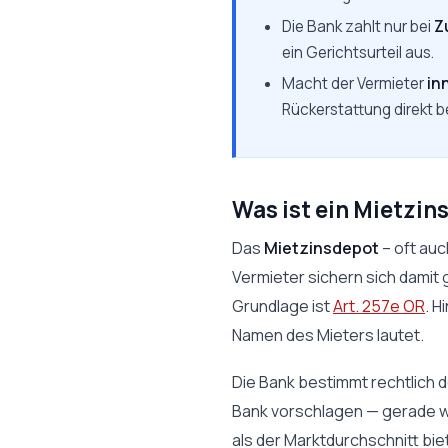
Die Bank zahlt nur bei
Z
ein Gerichtsurteil aus.
Macht der Vermieter
in
Rückerstattung direkt be
Was ist ein Mietzin
Das
Mietzinsdepot
– oft au
Vermieter sichern sich dami
Grundlage ist
Art. 257e OR
. H
Namen des Mieters lautet.
Die Bank bestimmt rechtlich d
Bank vorschlagen — gerade w
als der Marktdurchschnitt bie