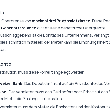
ts
are Obergrenze von
maximal drei Bruttomietzinsen
. Diese Re
i
Geschäftsräumen
gibt es keine gesetzliche Obergrenze — hi
ausschlaggebend ist die Bonität des Unternehmens. Verlangt 
ies schriftlich mitteilen; der Mieter kann die Erhöhung innert
ten.
konto
ietkaution, muss diese korrekt angelegt werden:
weizer Bank:
Das Depot darf nicht auf ein Privatkonto des V
ung:
Der Vermieter muss das Geld sofort nach Erhalt auf das 
der Mieter die Zahlung zurückhalten.
Vermieter muss dem Mieter die Bankdaten und den Kontoausz