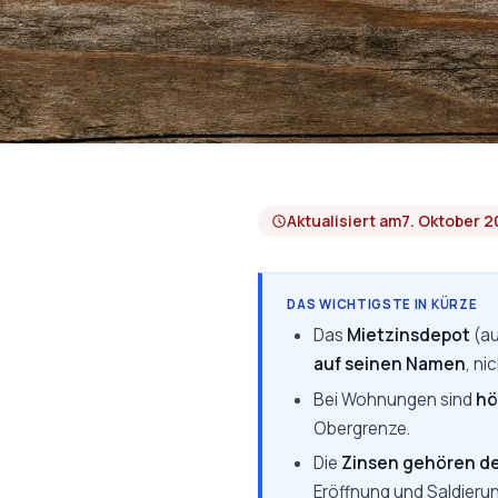
Aktualisiert am
7. Oktober 
DAS WICHTIGSTE IN KÜRZE
Das
Mietzinsdepot
(au
auf seinen Namen
, ni
Bei Wohnungen sind
hö
Obergrenze.
Die
Zinsen gehören d
Eröffnung und Saldierun