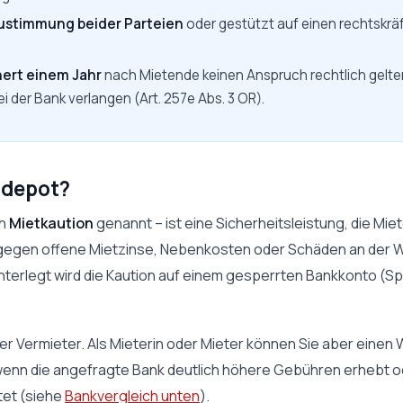
ustimmung beider Parteien
oder gestützt auf einen rechtskrä
nert einem Jahr
nach Mietende keinen Anspruch rechtlich gelten
i der Bank verlangen (Art. 257e Abs. 3 OR).
sdepot?
ch
Mietkaution
genannt – ist eine Sicherheitsleistung, die Mie
t gegen offene Mietzinse, Nebenkosten oder Schäden an der 
interlegt wird die Kaution auf einem gesperrten Bankkonto (S
er Vermieter. Als Mieterin oder Mieter können Sie aber einen
enn die angefragte Bank deutlich höhere Gebühren erhebt od
tet (siehe
Bankvergleich unten
).