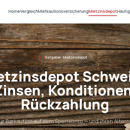
Home
Vergleich
Mietkautionsversicherung
Mietzinsdepot
Häufig
Ratgeber · Mietzinsdepot
etzinsdepot Schwei
Zinsen, Konditionen
Rückzahlung
zur Barkaution auf dem Sperrkonto — und ihren Altern