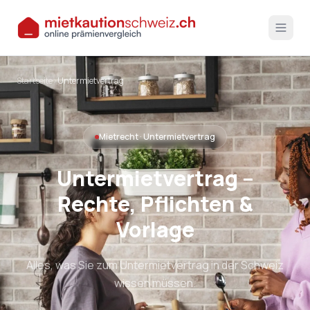
Startseite
›
Untermietvertrag
Mietrecht · Untermietvertrag
Untermietvertrag –
Rechte, Pflichten &
Vorlage
Alles, was Sie zum Untermietvertrag in der Schweiz
wissen müssen.