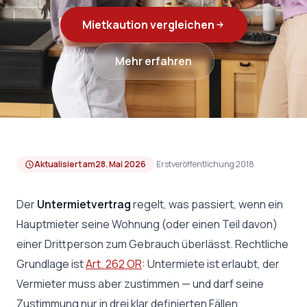
Mietkaution vergleichen
Mehr erfahren
Aktualisiert am
28. Mai 2026
·
Erstveröffentlichung 2018
Der
Untermietvertrag
regelt, was passiert, wenn ein
Hauptmieter seine Wohnung (oder einen Teil davon)
einer Drittperson zum Gebrauch überlässt. Rechtliche
Grundlage ist
Art. 262 OR
: Untermiete ist erlaubt, der
Vermieter muss aber zustimmen — und darf seine
Zustimmung nur in drei klar definierten Fällen