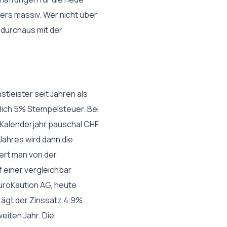
s massiv. Wer nicht über
n durchaus mit der
leister seit Jahren als
lich 5% Stempelsteuer. Bei
n Kalenderjahr pauschal CHF
 Jahres wird dann die
ert man von der
 einer vergleichbar
EuroKaution AG, heute
rägt der Zinssatz 4.9%
eiten Jahr. Die