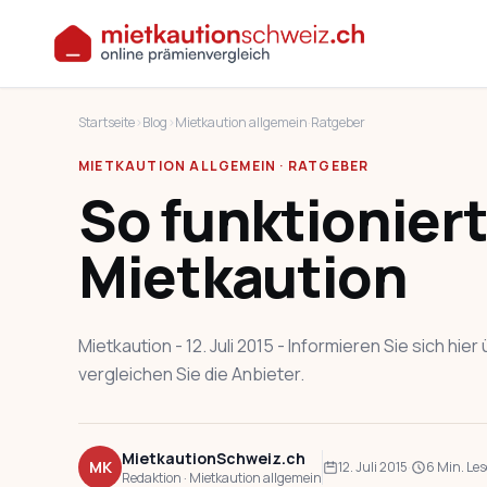
Startseite
›
Blog
›
Mietkaution allgemein
·
Ratgeber
MIETKAUTION ALLGEMEIN · RATGEBER
So funktioniert
Mietkaution
Mietkaution - 12. Juli 2015 - Informieren Sie sich hi
vergleichen Sie die Anbieter.
MietkautionSchweiz.ch
MK
12. Juli 2015
·
6 Min. Les
Redaktion · Mietkaution allgemein