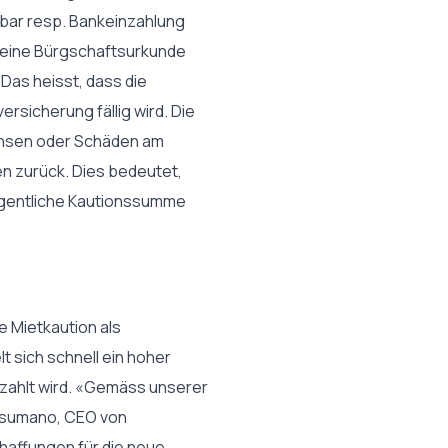
n bar resp. Bankeinzahlung
g eine Bürgschaftsurkunde
 Das heisst, dass die
ersicherung fällig wird. Die
insen oder Schäden am
en zurück. Dies bedeutet,
eigentliche Kautionssumme
 Mietkaution als
 sich schnell ein hoher
zahlt wird. «Gemäss unserer
Cusumano, CEO von
affungen für die neue