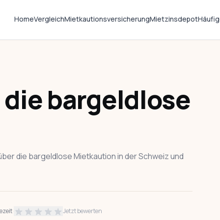
Home
Vergleich
Mietkautionsversicherung
Mietzinsdepot
Häufig
 die bargeldlose
er über die bargeldlose Mietkaution in der Schweiz und
ezeit
·
Jetzt bewerten