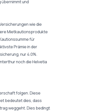
ng übernimmt und
Versicherungen wie die
ivere Mietkautionsprodukte
r Kautionssumme für
ktivste Prämie in der
rsicherung, nur 4.0%.
terthur noch die Helvetia
erschaft folgen. Diese
ret bedeutet dies, dass
rtrag weggeht. Dies bedingt