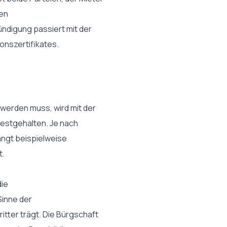
ten
ündigung passiert mit der
onszertifikates.
werden muss, wird mit der
festgehalten. Je nach
angt beispielweise
t.
die
Sinne der
itter trägt. Die Bürgschaft