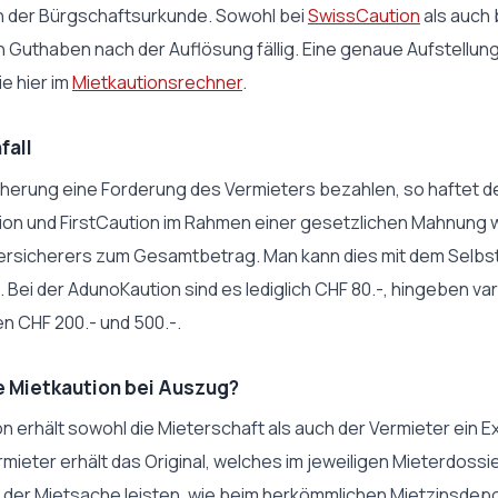
n der Bürgschaftsurkunde. Sowohl bei
SwissCaution
als auch 
 Guthaben nach der Auflösung fällig. Eine genaue Aufstellung
e hier im
Mietkautionsrechner
.
fall
herung eine Forderung des Vermieters bezahlen, so haftet de
n und FirstCaution im Rahmen einer gesetzlichen Mahnung wi
ersicherers zum Gesamtbetrag. Man kann dies mit dem Selbs
Bei der AdunoKaution sind es lediglich CHF 80.-, hingeben vari
n CHF 200.- und 500.-.
e Mietkaution bei Auszug?
n erhält sowohl die Mieterschaft als auch der Vermieter ein 
rmieter erhält das Original, welches im jeweiligen Mieterdoss
der Mietsache leisten, wie beim herkömmlichen Mietzinsdepot