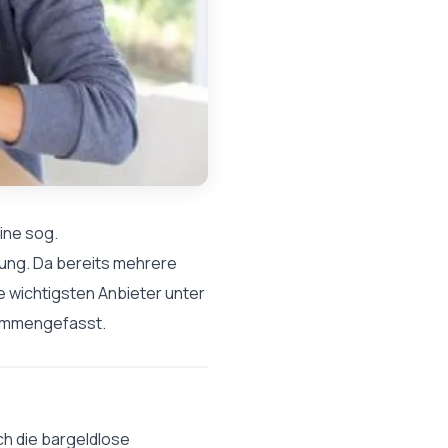
ine sog.
dung. Da bereits mehrere
e wichtigsten Anbieter unter
sammengefasst.
ch die bargeldlose