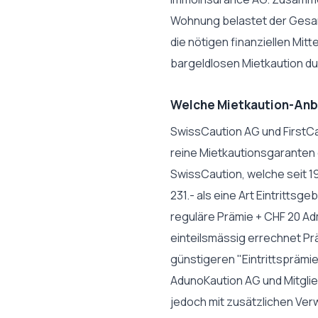
Wohnung belastet der Gesam
die nötigen finanziellen Mit
bargeldlosen Mietkaution dur
Welche Mietkaution-Anbi
SwissCaution AG und FirstCa
reine Mietkautionsgaranten
SwissCaution, welche seit 19
231.- als eine Art Eintrittsg
reguläre Prämie + CHF 20 Adm
einteilsmässig errechnet Pr
günstigeren "Eintrittsprämie
AdunoKaution AG und Mitglie
jedoch mit zusätzlichen Ver