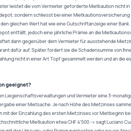
ieter leistet die vom Vermieter geforderte Mietkaution nicht i
depot, sondern schliesst bei einer Mietkautionsversicherun
 den gleichen Wert hat wie eine Gutschriftanzeige einer Bank.
pot entfällt, jedoch eine jährliche Prämie an die Mietkautionsv
aftet dann gegenüber dem Vermieter für ausstehende Mietz
rant dafür auf. Später fordert sie die Schadensumme von Ihn
zahlung nicht in einer Art Topf gesammelt werden und an die 
ion geeignet?
en Liegenschaftsverwaltungen und Vermieter eine 3-monatige
 Vergabe einer Mietsache. Je nach Höhe des Mietzinses sammelt
 mit der Einzahlung des ersten Mietzinses vor Mietbeginn be
chschnittliche Mietkaution etwa CHF 4'500.-» sagt Luciano 
n mit den Umzugs- oder Reinigungskosten oder neuen Ansch