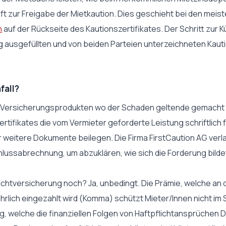
ft zur Freigabe der Mietkaution. Dies geschieht bei den meis
n
auf der Rückseite des Kautionszertifikates. Der Schritt zur K
 ausgefüllten und von beiden Parteien unterzeichneten Kauti
fall?
len Versicherungsprodukten wo der Schaden geltende gemacht 
tifikates die vom Vermieter geforderte Leistung schriftlich 
 weitere Dokumente beilegen. Die Firma FirstCaution AG verl
hlussabrechnung, um abzuklären, wie sich die Forderung bilde
lichtversicherung noch? Ja, unbedingt. Die Prämie, welche an 
rlich eingezahlt wird (Komma) schützt Mieter/Innen nicht im 
g, welche die finanziellen Folgen von Haftpflichtansprüchen Dr