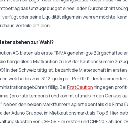
tbetrag das Umzugsbudget eines jeden Durchschnittsbürger
tel verfügt oder seine Liquidität allgemein wahren möchte, kan
chaus Vorteile erzielen.
eter stehen zur Wahl?
ution AG bieten als erste FINMA genehmigte Bürgschaftsdienst
 die bargeldlose Mietkaution zu 5% der Kautionssumme zuzüg
91 in der Schweiz tätig ist, bezahlt die Mieterschaft im erste
ebühr, welche bis zum 31.12. gültig ist. Per 01.01. des kommenden
inistrationsgebühren fällig. Bei
FirstCaution
hingegen profiti
ämie (pro rata temporis) und kommt oftmals in den Genuss auf
". Neben den beiden Marktführern agiert ebenfalls die Firma 
d der Aduno Gruppe, im Mietkautionsmarkt als Top 3. Hier bet
waltungskosten von CHF 59.- im ersten und CHF 20.- ab den zw