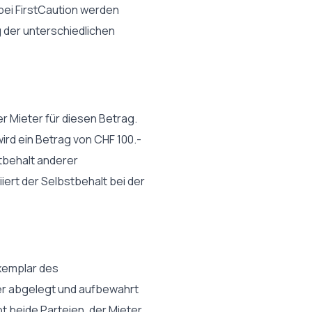
bei FirstCaution werden
 der unterschiedlichen
r Mieter für diesen Betrag.
rd ein Betrag von CHF 100.-
tbehalt anderer
iert der Selbstbehalt bei der
Exemplar des
ier abgelegt und aufbewahrt
 beide Parteien, der Mieter