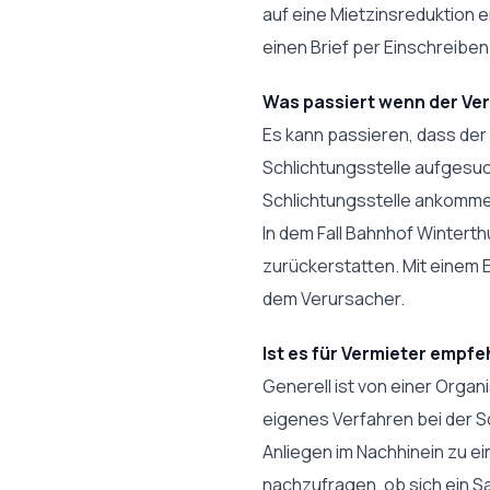
auf eine Mietzinsreduktion 
einen Brief per Einschreiben
Was passiert wenn der Verm
Es kann passieren, dass der V
Schlichtungsstelle aufgesuc
Schlichtungsstelle ankomme
In dem Fall Bahnhof Wintert
zurückerstatten. Mit einem 
dem Verursacher.
Ist es für Vermieter emp
Generell ist von einer Organ
eigenes Verfahren bei der Sch
Anliegen im Nachhinein zu e
nachzufragen, ob sich ein S