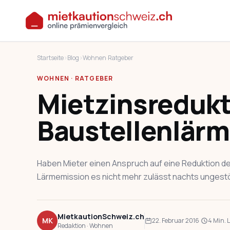
Startseite
›
Blog
›
Wohnen
·
Ratgeber
WOHNEN · RATGEBER
Mietzinsredukt
Baustellenlärm
Haben Mieter einen Anspruch auf eine Reduktion de
Lärmemission es nicht mehr zulässt nachts ungestör
MietkautionSchweiz.ch
MK
22. Februar 2016
·
4 Min. 
Redaktion · Wohnen