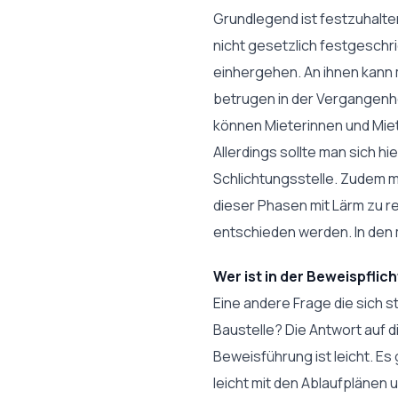
Grundlegend ist festzuhalte
nicht gesetzlich festgeschri
einhergehen. An ihnen kann 
betrugen in der Vergangenh
können Mieterinnen und Miet
Allerdings sollte man sich hi
Schlichtungsstelle. Zudem m
dieser Phasen mit Lärm zu 
entschieden werden. In den
Wer ist in der Beweispflich
Eine andere Frage die sich s
Baustelle? Die Antwort auf di
Beweisführung ist leicht. E
leicht mit den Ablaufplänen