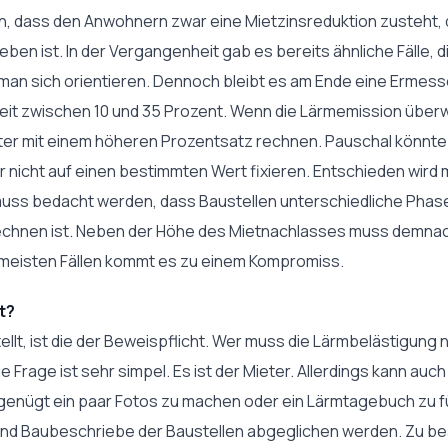
n, dass den Anwohnern zwar eine Mietzinsreduktion zusteht, d
eben ist. In der Vergangenheit gab es bereits ähnliche Fälle,
man sich orientieren. Dennoch bleibt es am Ende eine Ermes
eit zwischen 10 und 35 Prozent. Wenn die Lärmemission über
er mit einem höheren Prozentsatz rechnen. Pauschal könnte e
er nicht auf einen bestimmten Wert fixieren. Entschieden wird m
uss bedacht werden, dass Baustellen unterschiedliche Phasen
rechnen ist. Neben der Höhe des Mietnachlasses muss demnac
 meisten Fällen kommt es zu einem Kompromiss.
t?
tellt, ist die der Beweispflicht. Wer muss die Lärmbelästigun
e Frage ist sehr simpel. Es ist der Mieter. Allerdings kann au
s genügt ein paar Fotos zu machen oder ein Lärmtagebuch zu 
 und Baubeschriebe der Baustellen abgeglichen werden. Zu b