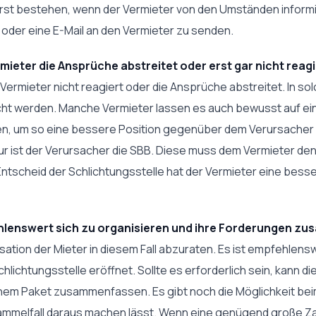
erst bestehen, wenn der Vermieter von den Umständen informie
 oder eine E-Mail an den Vermieter zu senden.
ieter die Ansprüche abstreitet oder erst gar nicht reagi
ermieter nicht reagiert oder die Ansprüche abstreitet. In solch
ht werden. Manche Vermieter lassen es auch bewusst auf ein
n, um so eine bessere Position gegenüber dem Verursacher 
hur ist der Verursacher die SBB. Diese muss dem Vermieter 
Entscheid der Schlichtungsstelle hat der Vermieter eine bes
fehlenswert sich zu organisieren und ihre Forderungen 
isation der Mieter in diesem Fall abzuraten. Es ist empfehlens
lichtungsstelle eröffnet. Sollte es erforderlich sein, kann di
inem Paket zusammenfassen. Es gibt noch die Möglichkeit be
ammelfall daraus machen lässt. Wenn eine genügend große Zah