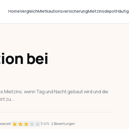
Home
Vergleich
Mietkautionsversicherung
Mietzinsdepot
Häufig
ion bei
s Mietzins, wenn Tag und Nacht gebaut wird und die
t zu...
Lesezeit
·
3.0
/5 ·
2
Bewertungen