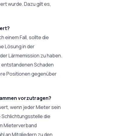
rt wurde. Dazu gilt es,
ert?
 einem Fall, sollte die
e Lösung in der
der Lärmemission zu haben.
den entstandenen Schaden
sere Positionen gegenüber
zusammen vorzutragen?
wert, wenn jeder Mieter sein
e Schlichtungsstelle die
im Mieterverband
l an Mitgliedern zu den