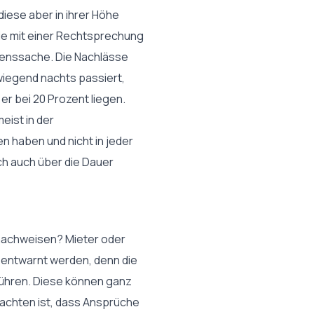
iese aber in ihrer Höhe
 die mit einer Rechtsprechung
senssache. Die Nachlässe
wiegend nachts passiert,
r bei 20 Prozent liegen.
eist in der
 haben und nicht in jeder
h auch über die Dauer
g nachweisen? Mieter oder
ch entwarnt werden, denn die
führen. Diese können ganz
eachten ist, dass Ansprüche