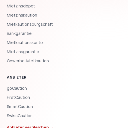
Mietzinsdepot
Mietzinskaution
Mietkautionsbürgschaft
Bankgarantie
Mietkautionskonto
Mietzinsgarantie
Gewerbe-Mietkaution
ANBIETER
goCaution
FirstCaution
SmartCaution
SwissCaution
Anbieter vergleichen →