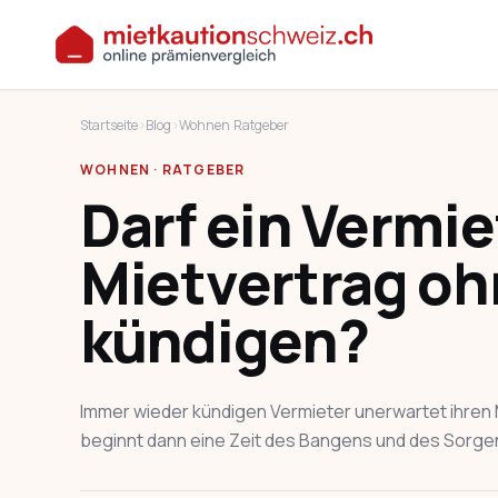
Startseite
›
Blog
›
Wohnen
·
Ratgeber
WOHNEN · RATGEBER
Darf ein Vermie
Mietvertrag o
kündigen?
Immer wieder kündigen Vermieter unerwartet ihren M
beginnt dann eine Zeit des Bangens und des Sorge