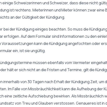
 einige Schweizerinnen und Schweizer, dass diese nicht gültig 
dung ist rechtens. Mieterinnen und Mieter können zwar eine 
ichts an der Gültigkeit der Kündigung.
er bei der Kündigung einiges beachten. So muss die Kündigung
 erfolgen. Auf dem Formular sind Informationen zu den einlei
 Voraussetzungen kann die Kündigung angefochten oder erstr
ular ein, ist sie ungültig.
e Kündigungstermine müssen ebenfalls vom Vermieter eingeha
der hält er sich nicht an die Fristen und Termine, gilt die Künd
 innerhalb von 30 Tagen nach Erhalt der Kündigung Zeit, um d
en. Im Falle von Missbräuchlichkeit kann die Aufhebung der K
uch eine zeitliche Aufschiebung bewirken. Als Missbräuchlich
undsatz von Treu und Glauben verstossen. Genaueres ist in de