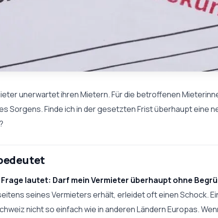
eter unerwartet ihren Mietern. Für die betroffenen Mieterinn
es Sorgens. Finde ich in der gesetzten Frist überhaupt eine
e?
 bedeutet
 Frage lautet: Darf mein Vermieter überhaupt ohne Begr
eitens seines Vermieters erhält, erleidet oft einen Schock. Ei
chweiz nicht so einfach wie in anderen Ländern Europas. We