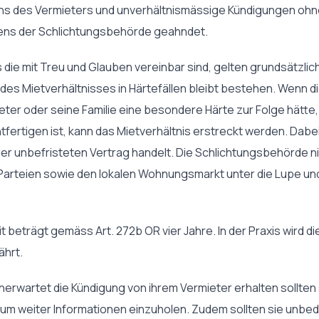
ens des Vermieters und unverhältnismässige Kündigungen oh
ens der Schlichtungsbehörde geahndet.
ie mit Treu und Glauben vereinbar sind, gelten grundsätzlich a
 des Mietverhältnisses in Härtefällen bleibt bestehen. Wenn 
eter oder seine Familie eine besondere Härte zur Folge hätte,
tfertigen ist, kann das Mietverhältnis erstreckt werden. Dabei 
der unbefristeten Vertrag handelt. Die Schlichtungsbehörde ni
er Parteien sowie den lokalen Wohnungsmarkt unter die Lupe u
 beträgt gemäss Art. 272b OR vier Jahre. In der Praxis wird d
ährt.
nerwartet die Kündigung von ihrem Vermieter erhalten sollten
m weiter Informationen einzuholen. Zudem sollten sie unbedi