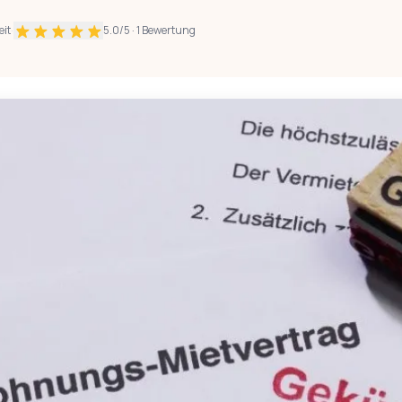
eit
·
5.0
/5 ·
1
Bewertung