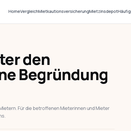
Home
Vergleich
Mietkautionsversicherung
Mietzinsdepot
Häufig
ter den
hne Begründung
ietern. Für die betroffenen Mieterinnen und Mieter
ns.