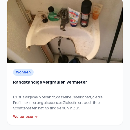
Wohnen
Randständige vergraulen Vermieter
Es ist ja allgemein bekannt, dass eine Gesellschaft, die die
Profitmaximierung als oberstes Ziel definiert, auch ihre
Schattenseiten hat. So sind sie nun in Zür…
Weiterlesen