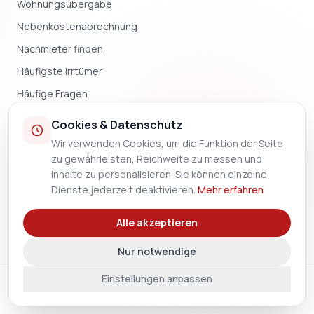
Wohnungsübergabe
Nebenkostenabrechnung
Nachmieter finden
Häufigste Irrtümer
Häufige Fragen
Blog & News
Cookies & Datenschutz
Wir verwenden Cookies, um die Funktion der Seite
UNTERNEHMEN
zu gewährleisten, Reichweite zu messen und
Inhalte zu personalisieren. Sie können einzelne
Impressum
Dienste jederzeit deaktivieren.
Mehr erfahren
Datenschutz
Alle akzeptieren
Methodik
Nur notwendige
Einstellungen anpassen
🇨🇭
© 2026 MietkautionSchweiz.ch — Alle Rechte vorbehalten.
Impressum
Datenschutz
Methodik
FAQ
Blog
Cookie-Einstellungen