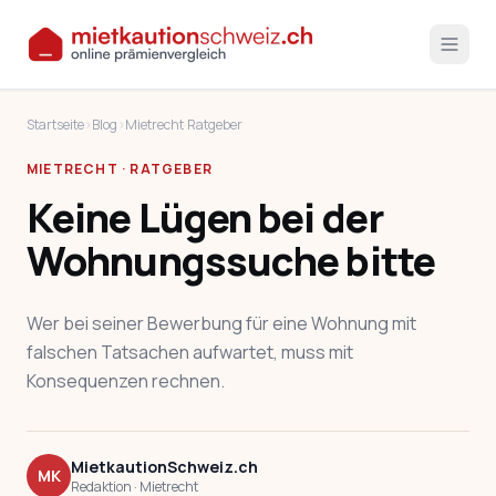
Startseite
›
Blog
›
Mietrecht
·
Ratgeber
MIETRECHT · RATGEBER
Keine Lügen bei der
Wohnungssuche bitte
Wer bei seiner Bewerbung für eine Wohnung mit
falschen Tatsachen aufwartet, muss mit
Konsequenzen rechnen.
MietkautionSchweiz.ch
MK
Redaktion · Mietrecht