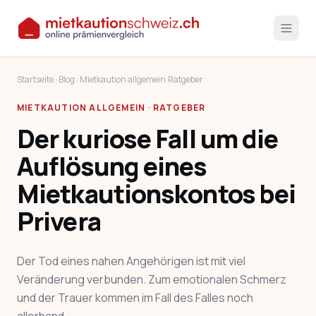
Startseite
›
Blog
›
Mietkaution allgemein
·
Ratgeber
MIETKAUTION ALLGEMEIN · RATGEBER
Der kuriose Fall um die
Auflösung eines
Mietkautionskontos bei
Privera
Der Tod eines nahen Angehörigen ist mit viel
Veränderung verbunden. Zum emotionalen Schmerz
und der Trauer kommen im Fall des Falles noch