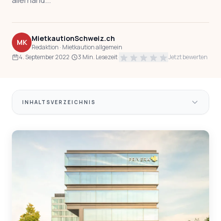
allerhand...
MietkautionSchweiz.ch
MK
Redaktion · Mietkaution allgemein
4. September 2022
·
3 Min. Lesezeit
·
Jetzt bewerten
INHALTSVERZEICHNIS